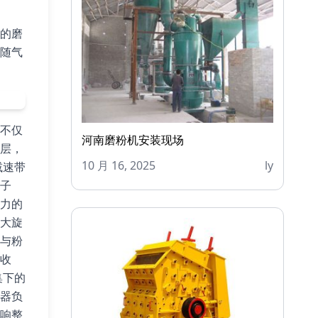
的磨
随气
不仅
河南磨粉机安装现场
层，
10 月 16, 2025
ly
减速带
子
力的
大旋
与粉
收
集下的
器负
响整