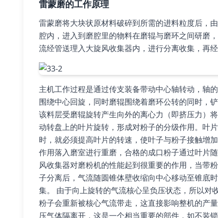
雷蒙磨的工作原理
雷蒙磨将大块状原材料破碎到所需的进料粒度后，由
腔内，进入到磨腔里的物料在磨辊与磨环之间研磨，
流经管送理入大旋风收集器内，进行分离收集，再经
主机工作过程是通过传支装备带动中心轴转动，轴的
围绕中心回旋，同时磨辊围绕着磨环公转的同时，铲
该料层受磨辊旋转产生向外的离心力（即挤压力）将
动转盘上的叶片旋转，形成对粉子的分级作用。叶片
时，就必须提高叶片的转速，使叶子与粉子接触增加
作用落入磨室进行重磨，合格的成口粉子通过叶片随
风收集器对磨粉机的性能起到很重要的作用，当带粉
子分离后，气流随圆锥体壁收缩向中心移动至锥底时
集。 由于向上旋转的气流核心呈负压状态，所以对
粉子会重新被核心气流带走，这直接影响整机的产量
压气体隔离开，这是一个相当重要的部件，如不装锁