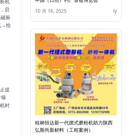
析机
后，启
10 月 16, 2025
ly
电磁振
机→给
止提
常噪
机时
桂林恒达新一代摆式磨粉机助力陕西
弘斯尚新材料（工程案例）