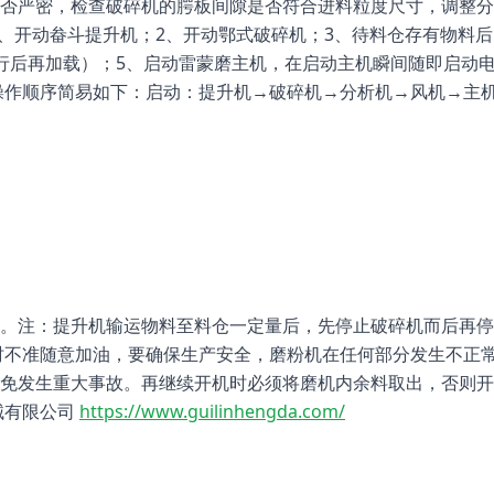
否严密，检查破碎机的腭板间隙是否符合进料粒度尺寸，调整分
1、开动畚斗提升机；2、开动鄂式破碎机；3、待料仓存有物料
行后再加载）；5、启动雷蒙磨主机，在启动主机瞬间随即启动
操作顺序简易如下：启动：提升机→破碎机→分析机→风机→主
。注：提升机输运物料至料仓一定量后，先停止破碎机而后再停
时不准随意加油，要确保生产安全，磨粉机在任何部分发生不正
免发生重大事故。再继续开机时必须将磨机内余料取出，否则开
械有限公司
https://www.guilinhengda.com/