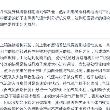
斗式提升机将物料输送到储料仓，然后由电磁给料机地送到主机
粉磨后的粉子由风机气流带到分析机分级，达到细度要求的细粉
卸料器排出即为成品。
上端连接着梅花架，架上装有磨辊普法教育置形成摆动支点，其
刀与磨辊同转过程中把物料铲抛喂入磨辊、磨环之间，形成垫料
物料碾碎，由此达到制粉目的。 分析机通过调速电机并经二级
转速的快慢是按成品粉子粒度大小进行调节。当如要获得较细粒
，使不合要求的粉子被叶片抛向外壁与气流脱离，粗粒子因自重
气流吸入大旋风收集器内，气流与粉子被分离后，粉子被收集，
气流进入收集器时是高速旋转状态，待气流与粉子分离后，气流
（自气流自然长度）形成一个旋转向上的气流圆柱，这时粉子被
收集器下端密封要求很高，必须对外界空气严格隔开，否则被收
，因此收集器下端装有锁粉器，其作用是将外界正压气体与收集
粉器或锁粉器的舌板吻合密封不严就会造成不出粉或少出粉，影