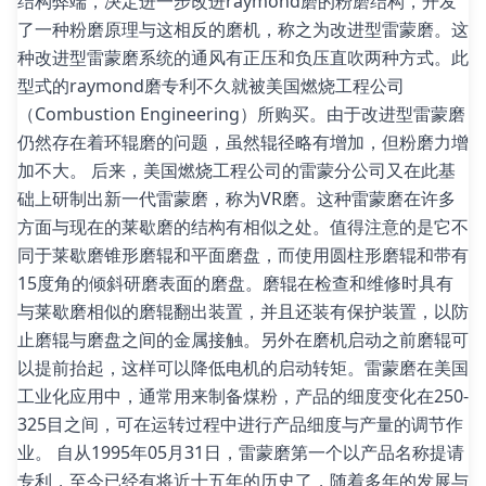
结构弊端，决定进一步改进raymond磨的粉磨结构，开发
了一种粉磨原理与这相反的磨机，称之为改进型雷蒙磨。这
种改进型雷蒙磨系统的通风有正压和负压直吹两种方式。此
型式的raymond磨专利不久就被美国燃烧工程公司
（Combustion Engineering）所购买。由于改进型雷蒙磨
仍然存在着环辊磨的问题，虽然辊径略有增加，但粉磨力增
加不大。 后来，美国燃烧工程公司的雷蒙分公司又在此基
础上研制出新一代雷蒙磨，称为VR磨。这种雷蒙磨在许多
方面与现在的莱歇磨的结构有相似之处。值得注意的是它不
同于莱歇磨锥形磨辊和平面磨盘，而使用圆柱形磨辊和带有
15度角的倾斜研磨表面的磨盘。磨辊在检查和维修时具有
与莱歇磨相似的磨辊翻出装置，并且还装有保护装置，以防
止磨辊与磨盘之间的金属接触。另外在磨机启动之前磨辊可
以提前抬起，这样可以降低电机的启动转矩。雷蒙磨在美国
工业化应用中，通常用来制备煤粉，产品的细度变化在250-
325目之间，可在运转过程中进行产品细度与产量的调节作
业。 自从1995年05月31日，雷蒙磨第一个以产品名称提请
专利，至今已经有将近十五年的历史了，随着多年的发展与